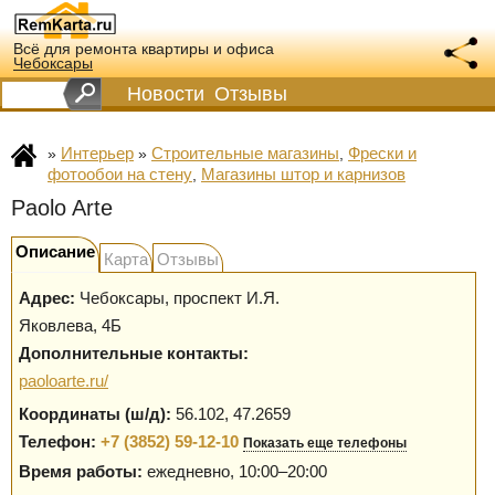
Всё для ремонта квартиры и офиса
Чебоксары
Новости
Отзывы
Интерьер
Строительные магазины
Фрески и
»
»
,
фотообои на стену
Магазины штор и карнизов
,
Paolo Arte
Описание
Карта
Отзывы
Адрес:
Чебоксары
,
проспект И.Я.
Яковлева, 4Б
Дополнительные контакты:
paoloarte.ru/
Координаты (ш/д):
56.102, 47.2659
Телефон:
+7 (3852) 59-12-10
Показать еще телефоны
Время работы:
ежедневно, 10:00–20:00